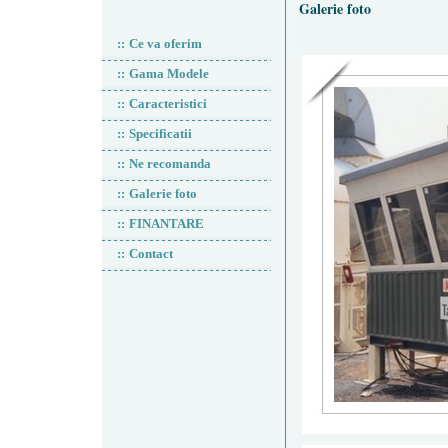
Galerie foto
::
Ce va oferim
::
Gama Modele
::
Caracteristici
::
Specificatii
::
Ne recomanda
::
Galerie foto
::
FINANTARE
::
Contact