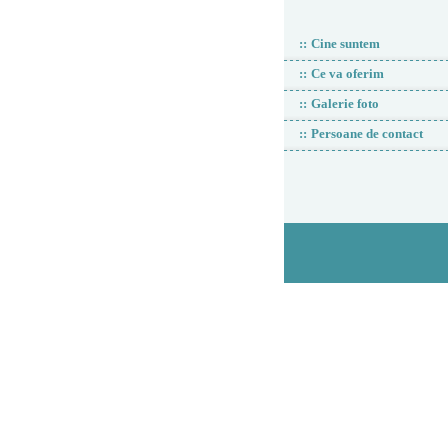
::
Cine suntem
::
Ce va oferim
::
Galerie foto
::
Persoane de contact