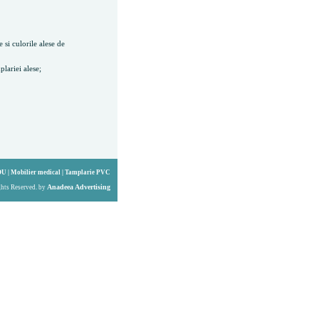
 si culorile alese de
lariei alese;
OU
|
Mobilier medical
|
Tamplarie PVC
Anadeea Advertising
hts Reserved. by