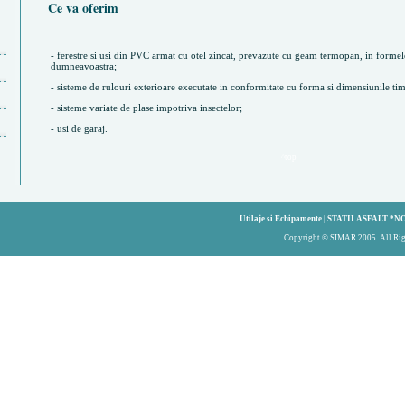
Ce va oferim
- ferestre si usi din PVC armat cu otel zincat, prevazute cu geam termopan, in formele
dumneavoastra;
- sisteme de rulouri exterioare executate in conformitate cu forma si dimensiunile timp
- sisteme variate de plase impotriva insectelor;
- usi de garaj.
^top
Utilaje si Echipamente
|
STATII ASFALT *N
Copyright © SIMAR 2005. All Rig