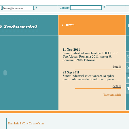
Cautare
:: news
11 Nov 2011
Simar Industrial s-a clasat pe LOCUL 1 in
Top Afaceri Romania 2011, sector 6,
domeniul 2849 Fabricar ...
detalii
22 Sep 2011
Simar Industrial intentioneaza sa aplice
pentru obtinerea de fonduri europene n ...
detalii
Toate Articolele
Tamplarie PVC
» Ce va oferim