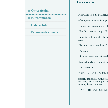
Ce va oferim
::
Ce va oferim
DISPOZITIVE SI MOBIL
::
Ne recomanda
- Canapea consultatii simpl
::
Galerie foto
- Dulap instrumentar cu raftu
- Fotoliu recoltat sange , 
::
Persoane de contact
- Masute instrumentar din i
sugari
- Paravan mobil cu 2 sau 3 
- Pat spital
- Scaune de consultatii regla
- Suport perfuzii; Suport 
- Targa mobile
INSTRUMENTAR STOMA
Bisturiu mucoasa; Chiureta 
dentara; Fuloar amalgam; P
bucala; Spatula ciment
STANDURI, RAFTURI SI